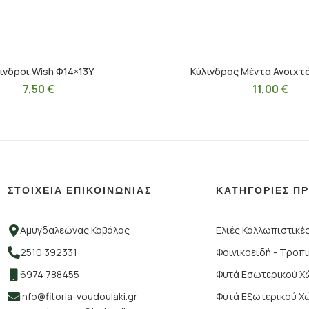
ινδροι Wish Φ14×13Υ
Κύλινδρος Μέντα Ανοιχτ
7,50
€
11,00
€
ΣΤΟΙΧΕΙΑ ΕΠΙΚΟΙΝΩΝΙΑΣ
ΚΑΤΗΓΟΡΙΕΣ Π
Αμυγδαλεώνας Καβάλας
Ελιές Καλλωπιστικέ
2510 392331
Φοινικοειδή - Τροπ
6974 788455
Φυτά Εσωτερικού 
info@fitoria-voudoulaki.gr
Φυτά Εξωτερικού Χ