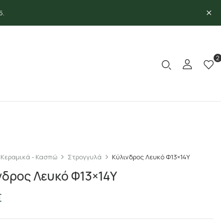
5.
2
Κεραμικά - Κασπώ
Στρογγυλά
Κύλινδρος Λευκό Φ13×14Υ
νδρος Λευκό Φ13×14Υ
€