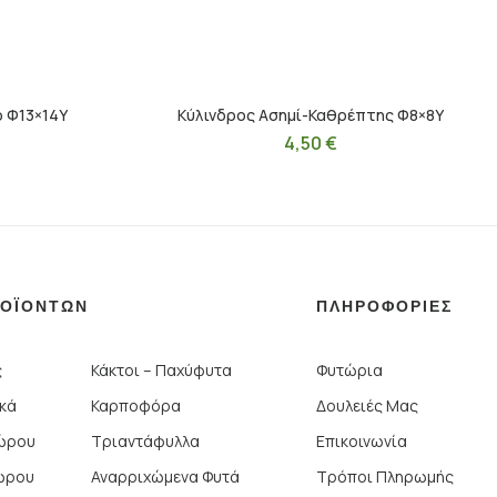
ό Φ13×14Υ
Κύλινδρος Ασημί-Καθρέπτης Φ8×8Υ
4,50
€
ΡΟΪΟΝΤΩΝ
ΠΛΗΡΟΦΟΡΙΕΣ
ς
Κάκτοι – Παχύφυτα
Φυτώρια
ικά
Καρποφόρα
Δουλειές Μας
Χώρου
Τριαντάφυλλα
Επικοινωνία
ώρου
Αναρριχώμενα Φυτά
Τρόποι Πληρωμής