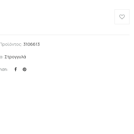
 Προϊόντος:
3106613
α:
Στρογγυλά
ηση: