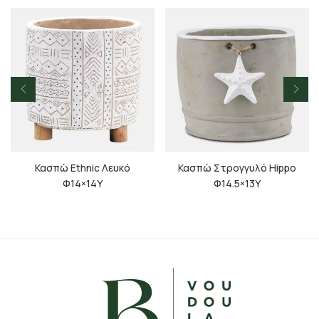
Κασπώ Ethnic Λευκό
Κασπώ Στρογγυλό Hippo
Φ14×14Υ
Φ14.5×13Υ