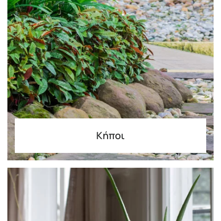
Κήποι