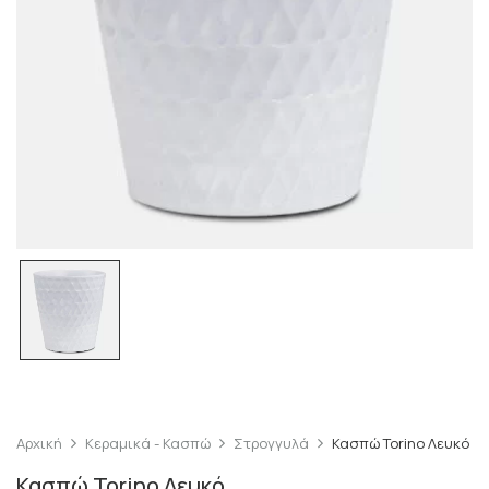
Αρχική
Κεραμικά - Κασπώ
Στρογγυλά
Κασπώ Torino Λευκό
Κασπώ Torino Λευκό