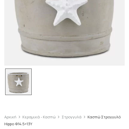
Αρχική
Κεραμικά - Κασπώ
Στρογγυλά
Κασπώ Στρογγυλό
Hippo Φ14.5×13Υ