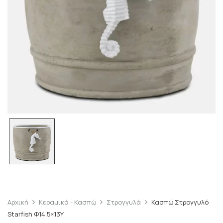
Αρχική
Κεραμικά - Κασπώ
Στρογγυλά
Κασπώ Στρογγυλό
Starfish Φ14.5×13Υ