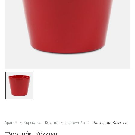
Αρχική
Κεραμικά - Κασπώ
Στρογγυλά
Γλαστράκι Κόκκινο
Γλαστράκι Κόκκινο