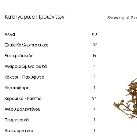
Κατηγορίες Προϊόντων
Showing all 2 r
Άλλα
80
Ελιές Καλλωπιστικές
102
Εσπεριδοειδή
14
Αναρριχώμενα Φυτά
4
Κάκτοι - Παχύφυτα
2
Καρποφόρα
1
Κεραμικά - Κασπώ
94
Αγίου Βαλεντίνου
1
Γεωμετρικά
1
Διακοσμητικά
1