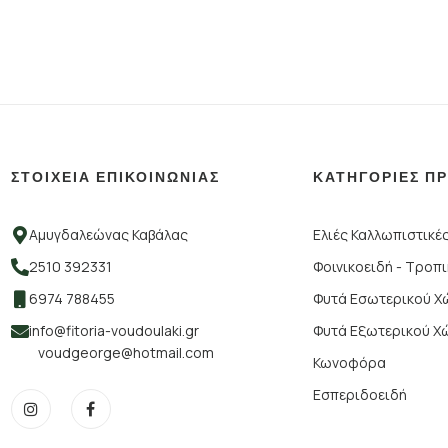
ΣΤΟΙΧΕΙΑ ΕΠΙΚΟΙΝΩΝΙΑΣ
ΚΑΤΗΓΟΡΙΕΣ Π
Αμυγδαλεώνας Καβάλας
Ελιές Καλλωπιστικέ
2510 392331
Φοινικοειδή - Τροπ
6974 788455
Φυτά Εσωτερικού 
info@fitoria-voudoulaki.gr
Φυτά Εξωτερικού Χ
voudgeorge@hotmail.com
Κωνοφόρα
Εσπεριδοειδή