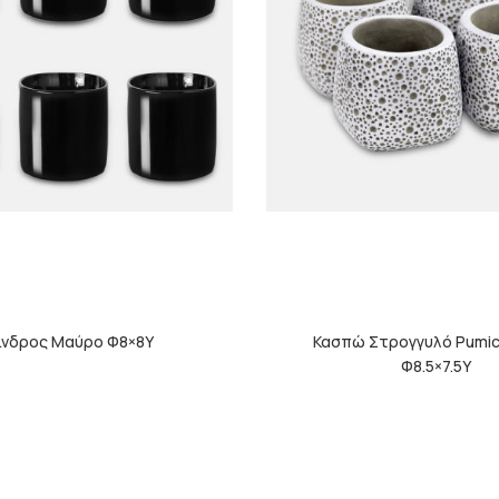
ινδρος Μαύρο Φ8×8Υ
Κασπώ Στρογγυλό Pumic
Φ8.5×7.5Υ