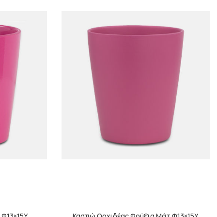
 Φ13×15Υ
Κασπώ Ορχιδέας Φούξια Μάτ Φ13×15Υ