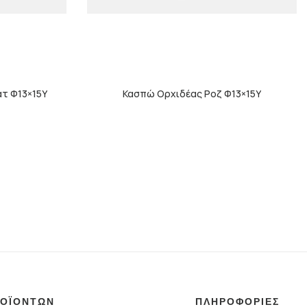
τ Φ13×15Υ
Κασπώ Ορχιδέας Ροζ Φ13×15Υ
ΡΟΪΟΝΤΩΝ
ΠΛΗΡΟΦΟΡΙΕΣ