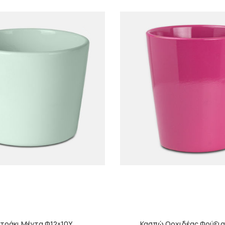
τράκι Μέντα Φ12×10Υ
Κασπώ Ορχιδέας Φούξια