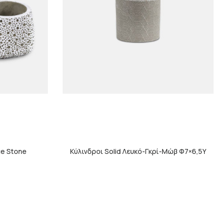
e Stone
Κύλινδροι Solid Λευκό-Γκρί-Μώβ Φ7×6,5Υ