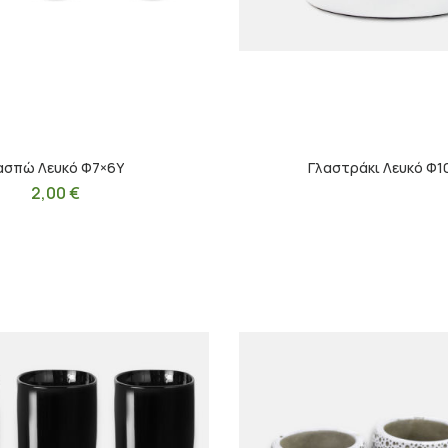
ασπώ Λευκό Φ7×6Υ
Γλαστράκι Λευκό Φ1
2,00
€