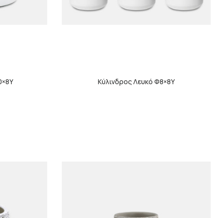
0×8Υ
Κύλινδρος Λευκό Φ8×8Υ