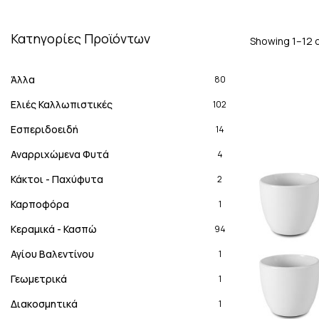
Κατηγορίες Προϊόντων
Showing 1–12 o
Άλλα
80
Ελιές Καλλωπιστικές
102
Εσπεριδοειδή
14
Αναρριχώμενα Φυτά
4
Κάκτοι - Παχύφυτα
2
Καρποφόρα
1
Κεραμικά - Κασπώ
94
Αγίου Βαλεντίνου
1
Γεωμετρικά
1
Διακοσμητικά
1