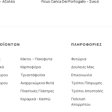
 – Αζαλέα
Ficus Carica Del Portogallo – Συκιά
ΡΟΪΟΝΤΩΝ
ΠΛΗΡΟΦΟΡΙΕΣ
ς
Κάκτοι – Παχύφυτα
Φυτώρια
ικά
Καρποφόρα
Δουλειές Μας
Χώρου
Τριαντάφυλλα
Επικοινωνία
ώρου
Αναρριχώμενα Φυτά
Τρόποι Πληρωμής
Πλαστικές Γλάστρες
Τρόποι Αποστολής
Κεραμικά - Κασπώ
Πολιτική
Απορρήτου