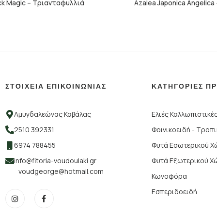
ck Magic – Τριανταφυλλιά
Azalea Japonica Angelica
ΣΤΟΙΧΕΙΑ ΕΠΙΚΟΙΝΩΝΙΑΣ
ΚΑΤΗΓΟΡΙΕΣ Π
Αμυγδαλεώνας Καβάλας
Ελιές Καλλωπιστικέ
2510 392331
Φοινικοειδή - Τροπ
6974 788455
Φυτά Εσωτερικού 
info@fitoria-voudoulaki.gr
Φυτά Εξωτερικού Χ
voudgeorge@hotmail.com
Κωνοφόρα
Εσπεριδοειδή