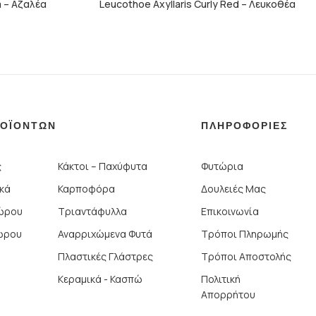
a – Αζαλέα
Leucothoe Axyllaris Curly Red – Λευκοθέα
ΡΟΪΟΝΤΩΝ
ΠΛΗΡΟΦΟΡΙΕΣ
ς
Κάκτοι – Παχύφυτα
Φυτώρια
ικά
Καρποφόρα
Δουλειές Μας
Χώρου
Τριαντάφυλλα
Επικοινωνία
ώρου
Αναρριχώμενα Φυτά
Τρόποι Πληρωμής
Πλαστικές Γλάστρες
Τρόποι Αποστολής
Κεραμικά - Κασπώ
Πολιτική
Απορρήτου