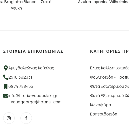
ca Brogiotto Bianco – Συκιά
Azalea Japonica Wilhelmin
Λευκή
ΣΤΟΙΧΕΙΑ ΕΠΙΚΟΙΝΩΝΙΑΣ
ΚΑΤΗΓΟΡΙΕΣ Π
Αμυγδαλεώνας Καβάλας
Ελιές Καλλωπιστικέ
2510 392331
Φοινικοειδή - Τροπ
6974 788455
Φυτά Εσωτερικού 
info@fitoria-voudoulaki.gr
Φυτά Εξωτερικού Χ
voudgeorge@hotmail.com
Κωνοφόρα
Εσπεριδοειδή