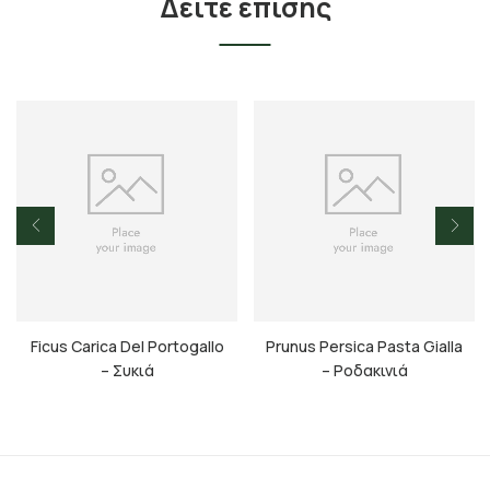
Δείτε επίσης
Ficus Carica Del Portogallo
Prunus Persica Pasta Gialla
– Συκιά
– Ροδακινιά