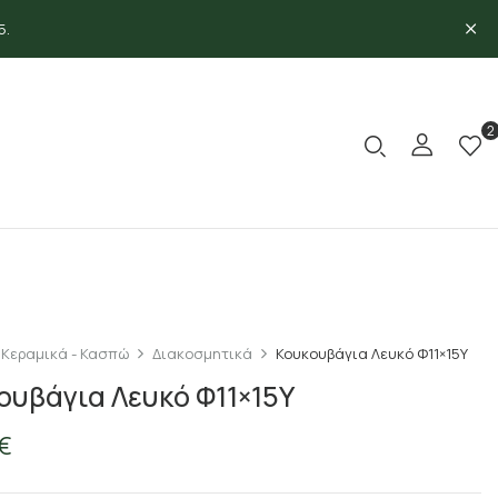
5.
2
Κεραμικά - Κασπώ
Διακοσμητικά
Κουκουβάγια Λευκό Φ11×15Υ
ουβάγια Λευκό Φ11×15Υ
€