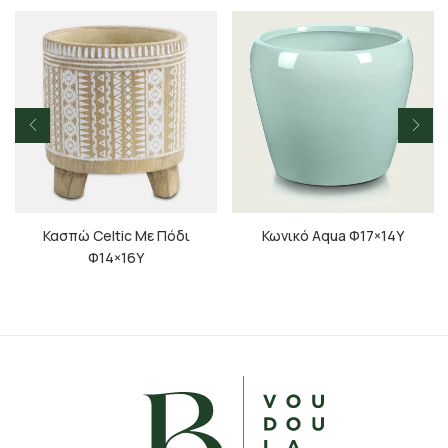
Κασπώ Celtic Με Πόδι
Κωνικό Aqua Φ17×14Υ
Φ14×16Υ