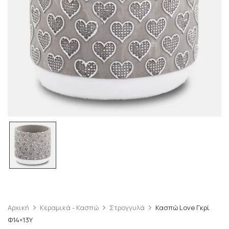
Αρχική
Κεραμικά - Κασπώ
Στρογγυλά
Κασπώ Love Γκρί
Φ14×13Υ