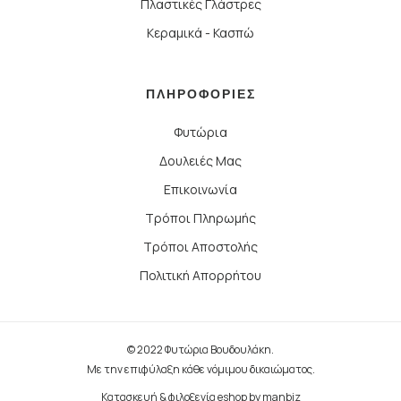
Πλαστικές Γλάστρες
Κεραμικά - Κασπώ
ΠΛΗΡΟΦΟΡΙΕΣ
Φυτώρια
Δουλειές Μας
Επικοινωνία
Τρόποι Πληρωμής
Τρόποι Αποστολής
Πολιτική Απορρήτου
© 2022 Φυτώρια Βουδουλάκη.
Με την επιφύλαξη κάθε νόμιμου δικαιώματος.
Κατασκευή & φιλοξενία eshop by
manbiz