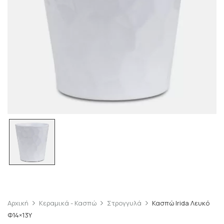
Αρχική
Κεραμικά - Κασπώ
Στρογγυλά
Κασπώ Irida Λευκό
Φ14×13Υ