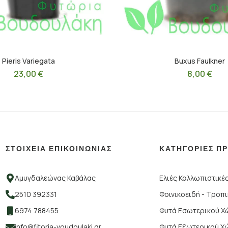
Pieris Variegata
Buxus Faulkner
23,00
€
8,00
€
ΣΤΟΙΧΕΙΑ ΕΠΙΚΟΙΝΩΝΙΑΣ
ΚΑΤΗΓΟΡΙΕΣ Π
Αμυγδαλεώνας Καβάλας
Ελιές Καλλωπιστικέ
2510 392331
Φοινικοειδή - Τροπ
6974 788455
Φυτά Εσωτερικού 
info@fitoria-voudoulaki.gr
Φυτά Εξωτερικού Χ