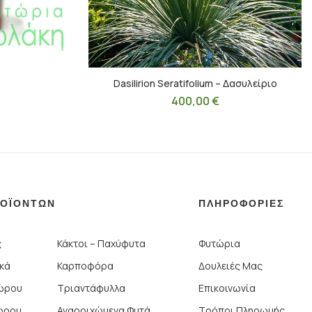
Dasilirion Seratifolium – Δασυλείριο
400,00
€
ΡΟΪΟΝΤΩΝ
ΠΛΗΡΟΦΟΡΙΕΣ
ς
Κάκτοι – Παχύφυτα
Φυτώρια
ικά
Καρποφόρα
Δουλειές Μας
Χώρου
Τριαντάφυλλα
Επικοινωνία
ώρου
Αναρριχώμενα Φυτά
Τρόποι Πληρωμής