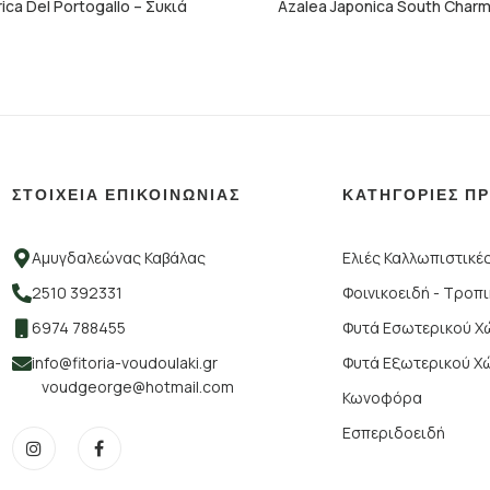
rica Del Portogallo – Συκιά
Azalea Japonica South Char
ΣΤΟΙΧΕΙΑ ΕΠΙΚΟΙΝΩΝΙΑΣ
ΚΑΤΗΓΟΡΙΕΣ Π
Αμυγδαλεώνας Καβάλας
Ελιές Καλλωπιστικέ
2510 392331
Φοινικοειδή - Τροπ
6974 788455
Φυτά Εσωτερικού 
info@fitoria-voudoulaki.gr
Φυτά Εξωτερικού Χ
voudgeorge@hotmail.com
Κωνοφόρα
Εσπεριδοειδή