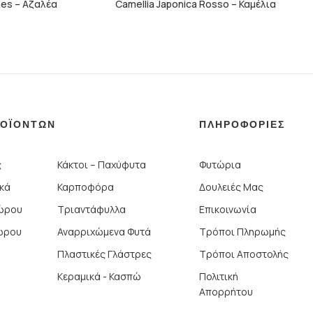
mes – Αζαλέα
Camellia Japonica Rosso – Καμέλια
ΡΟΪΟΝΤΩΝ
ΠΛΗΡΟΦΟΡΙΕΣ
ς
Κάκτοι – Παχύφυτα
Φυτώρια
ικά
Καρποφόρα
Δουλειές Μας
Χώρου
Τριαντάφυλλα
Επικοινωνία
ώρου
Αναρριχώμενα Φυτά
Τρόποι Πληρωμής
Πλαστικές Γλάστρες
Τρόποι Αποστολής
Κεραμικά - Κασπώ
Πολιτική
Απορρήτου