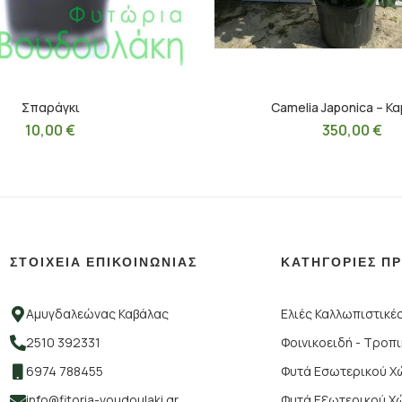
Σπαράγκι
Camelia Japonica – Κα
10,00
€
350,00
€
ΣΤΟΙΧΕΙΑ ΕΠΙΚΟΙΝΩΝΙΑΣ
ΚΑΤΗΓΟΡΙΕΣ Π
Αμυγδαλεώνας Καβάλας
Ελιές Καλλωπιστικέ
2510 392331
Φοινικοειδή - Τροπ
6974 788455
Φυτά Εσωτερικού 
info@fitoria-voudoulaki.gr
Φυτά Εξωτερικού Χ