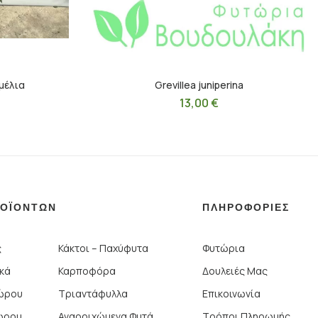
μέλια
Grevillea juniperina
13,00
€
ΡΟΪΟΝΤΩΝ
ΠΛΗΡΟΦΟΡΙΕΣ
ς
Κάκτοι – Παχύφυτα
Φυτώρια
ικά
Καρποφόρα
Δουλειές Μας
Χώρου
Τριαντάφυλλα
Επικοινωνία
ώρου
Αναρριχώμενα Φυτά
Τρόποι Πληρωμής