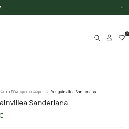
5.
2
Φυτά Εξωτερικού Χώρου
Bougainvillea Sanderiana
ainvillea Sanderiana
€